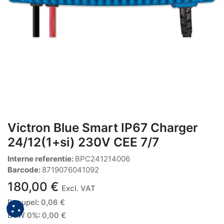
Victron Blue Smart IP67 Charger
24/12(1+si) 230V CEE 7/7
Interne referentie:
BPC241214006
Barcode:
8719076041092
180,00
€
Excl. VAT
Recupel
:
0,06
€
BTW 0%
:
0,00
€