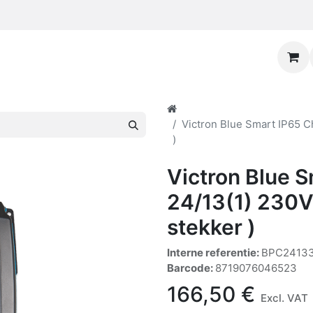
Victron Blue Smart IP65 C
)
Victron Blue 
24/13(1) 230V
stekker )
Interne referentie:
BPC2413
Barcode:
8719076046523
166,50
€
Excl. VAT