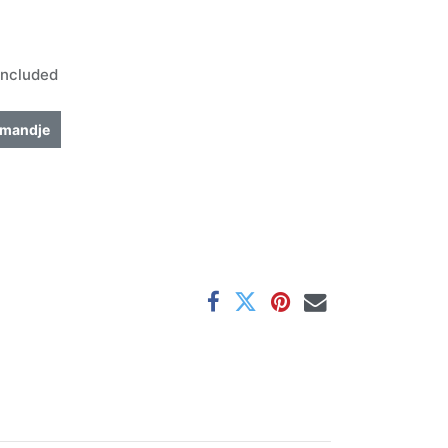
ncluded
lmandje