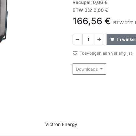
Recupel
:
0,06
€
BTW 0%
:
0,00
€
166,56
€
BTW 21% I
In winke
Toevoegen aan verlanglijst
Downloads
Victron Energy