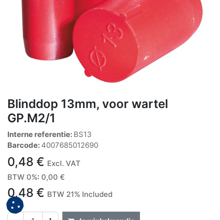
Blinddop 13mm, voor wartel
GP.M2/1
Interne referentie:
BS13
Barcode:
4007685012690
0,48
€
Excl. VAT
BTW 0%
:
0,00
€
0,48
€
BTW 21% Included