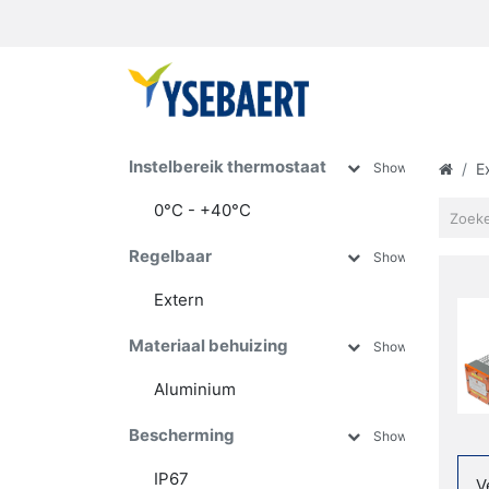
Instelbereik thermostaat
Show more
E
0°C - +40°C
0°C - +60°C
Regelbaar
Show more
Extern
Intern
Materiaal behuizing
Show more
Aluminium
Roestvrij staal
Bescherming
Show more
IP67
V