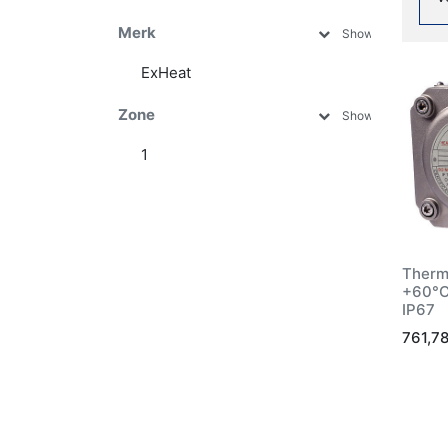
Merk
Show more
ExHeat
Zone
Show more
1
2
21
22
Therm
+60°C
IP67
761,7