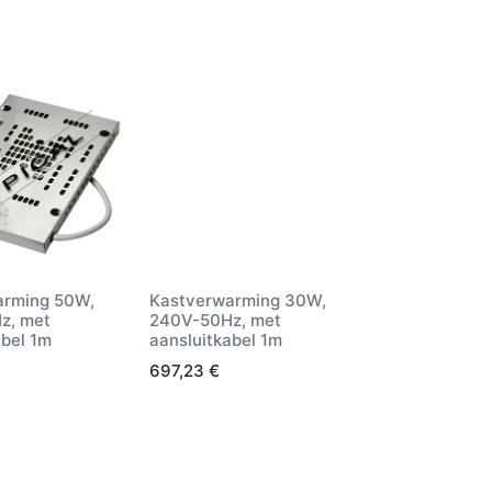
arming 50W,
Kastverwarming 30W,
z, met
240V-50Hz, met
abel 1m
aansluitkabel 1m
697,23
€