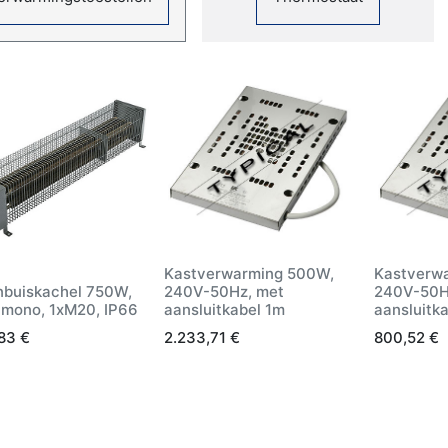
Kastverwarming 500W,
Kastverw
nbuiskachel 750W,
240V-50Hz, met
240V-50H
 mono, 1xM20, IP66
aansluitkabel 1m
aansluitk
,83
€
2.233,71
€
800,52
€