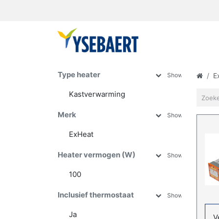
Type heater
Show more
E
Kastverwarming
Radiator
Merk
Show more
Ribbenbuiskachel
ExHeat
Heater vermogen (W)
Show more
100
1000
Inclusief thermostaat
Show more
1250
1500
Ja
V