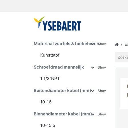
Materiaal wartels & toebehoren
Show more
E
Kunststof
Messing vernikkeld
Schroefdraad mannelijk
Show more
Roestvrij staal
1 1/2"NPT
1 1/4"NPT
Buitendiameter kabel (mm)
Show more
1"NPT
1/2"NPT
10-16
2 1/2"NPT
10-17
Binnendiameter kabel (mm)
Show more
2"NPT
10-18
3"NPT
12-20
10-15,5