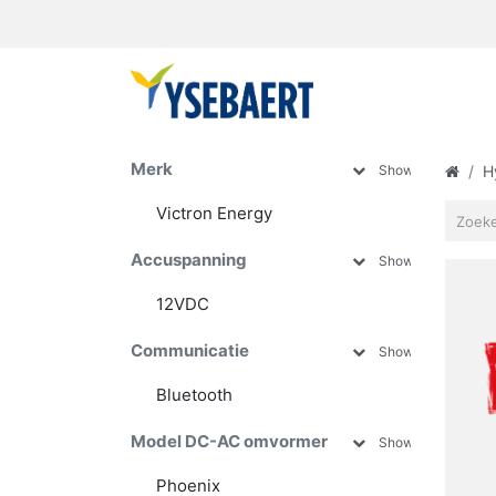
Merk
Show more
H
Victron Energy
Accuspanning
Show more
12VDC
24VDC
Communicatie
Show more
48VDC
Bluetooth
VE.BUS
Model DC-AC omvormer
Show more
VE.CAN
VE.Direct
Phoenix