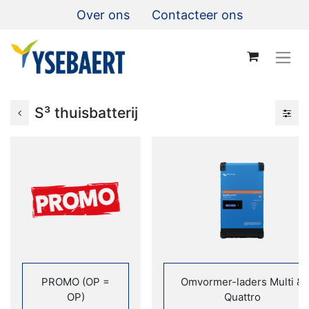
Over ons
Contacteer ons
S³ thuisbatterij
PROMO (OP =
Omvormer-laders Multi &
OP)
Quattro