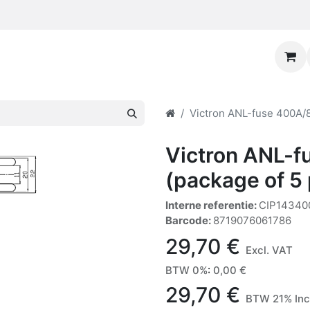
Victron ANL-fuse 400A/8
Victron ANL-
(package of 5
Interne referentie:
CIP14340
Barcode:
8719076061786
29,70
€
Excl. VAT
BTW 0%
:
0,00
€
29,70
€
BTW 21% Inc