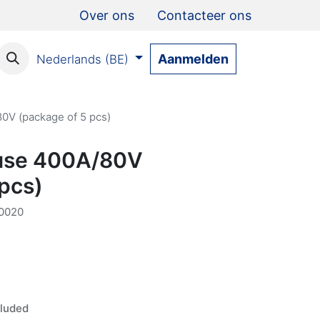
Over ons
Contacteer ons
Aanmelden
Nederlands (BE)
0V (package of 5 pcs)
fuse 400A/80V
 pcs)
0020
luded