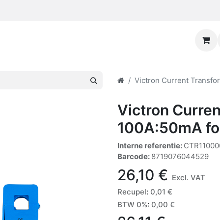
Victron Current Transfo
Victron Curre
100A:50mA for 
Interne referentie:
CTR11000
Barcode:
8719076044529
26,10
€
Excl. VAT
Recupel
:
0,01
€
BTW 0%
:
0,00
€