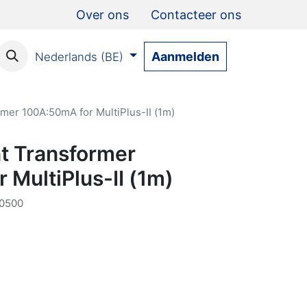
Over ons
Contacteer ons
Aanmelden
Nederlands (BE)
rmer 100A:50mA for MultiPlus-II (1m)
nt Transformer
MultiPlus-II (1m)
0500