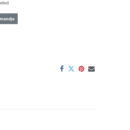
uded
lmandje