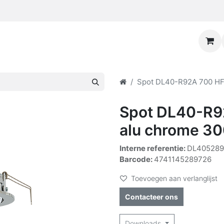
Spot DL40-R92A 700 HF 
Spot DL40-R92
alu chrome 3
Interne referentie:
DL405289
Barcode:
4741145289726
Toevoegen aan verlanglijst
Contacteer ons
Downloads