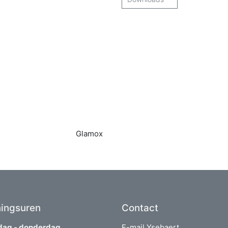
Glamox
ingsuren
Contact
ag - donderdag
E-mail Ysebaert