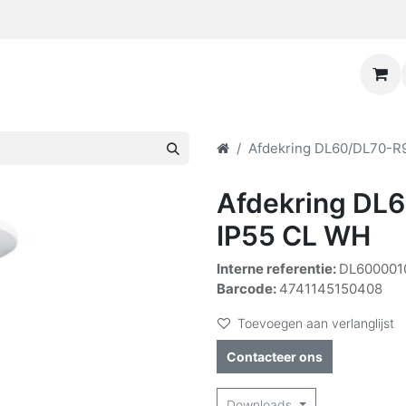
Afdekring DL60/DL70-R
Afdekring DL
IP55 CL WH
Interne referentie:
DL600001
Barcode:
4741145150408
Toevoegen aan verlanglijst
Contacteer ons
Downloads