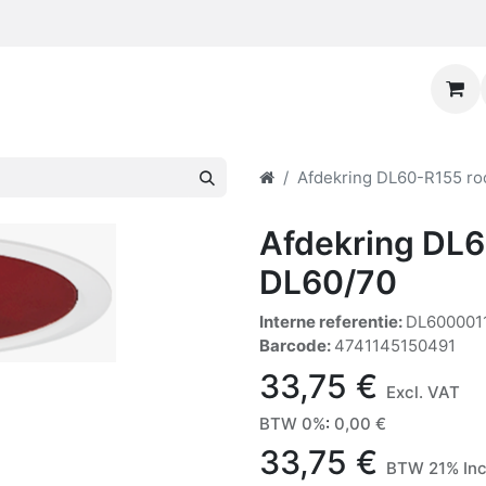
Afdekring DL60-R155 ro
Afdekring DL6
DL60/70
Interne referentie:
DL600001
Barcode:
4741145150491
33,75
€
Excl. VAT
BTW 0%
:
0,00
€
33,75
€
BTW 21% Inc