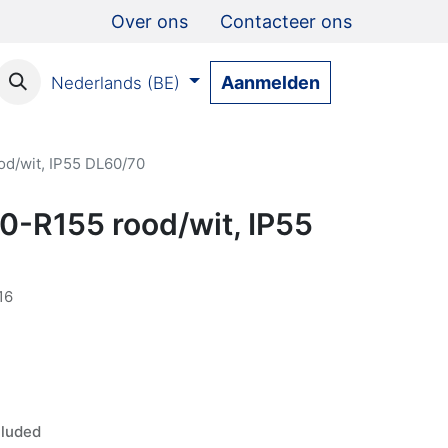
Over ons
Contacteer ons
Aanmelden
Nederlands (BE)
od/wit, IP55 DL60/70
0-R155 rood/wit, IP55
16
luded