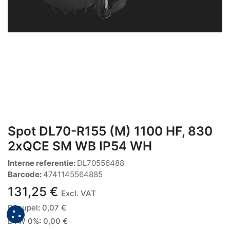
Spot DL70-R155 (M) 1100 HF, 830
2xQCE SM WB IP54 WH
Interne referentie:
DL70556488
Barcode:
4741145564885
131,25
€
Excl. VAT
Recupel
:
0,07
€
BTW 0%
:
0,00
€