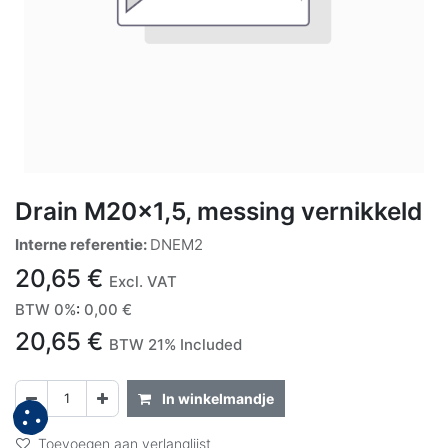
Drain M20x1,5, messing vernikkeld
Interne referentie:
DNEM2
20,65
€
Excl. VAT
BTW 0%
:
0,00
€
20,65
€
BTW 21% Included
In winkelmandje
Toevoegen aan verlanglijst