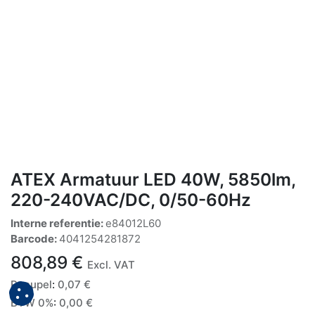
ATEX Armatuur LED 40W, 5850lm,
220-240VAC/DC, 0/50-60Hz
Interne referentie:
e84012L60
Barcode:
4041254281872
808,89
€
Excl. VAT
Recupel
:
0,07
€
BTW 0%
:
0,00
€