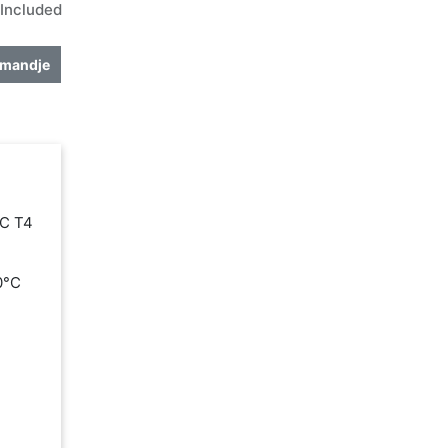
Included
lmandje
IC T4
80°C