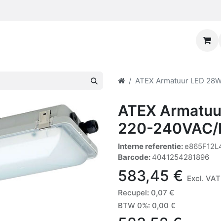
ATEX Armatuur LED 28W
ATEX Armatuu
220-240VAC/
Interne referentie:
e865F12L
Barcode:
4041254281896
583,45
€
Excl. VAT
Recupel
:
0,07
€
BTW 0%
:
0,00
€