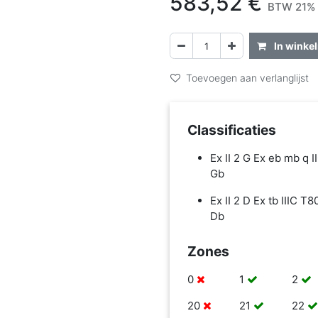
583,52
€
BTW 21% 
In winke
Toevoegen aan verlanglijst
Classificaties
Ex II 2 G Ex eb mb q I
Gb
Ex II 2 D Ex tb IIIC T
Db
Zones
0
1
2
20
21
22