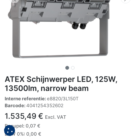
ATEX Schijnwerper LED, 125W,
13500lm, narrow beam
Interne referentie:
e8820/3L150T
Barcode:
4041254352602
1.535,49
€
Excl. VAT
Recupel
:
0,07
€
BTW 0%
:
0,00
€