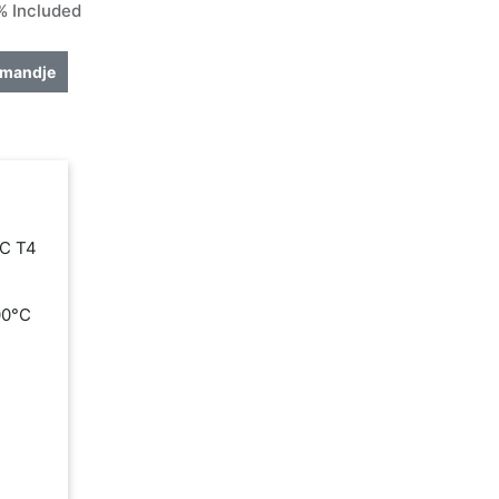
 Included
lmandje
IC T4
100°C