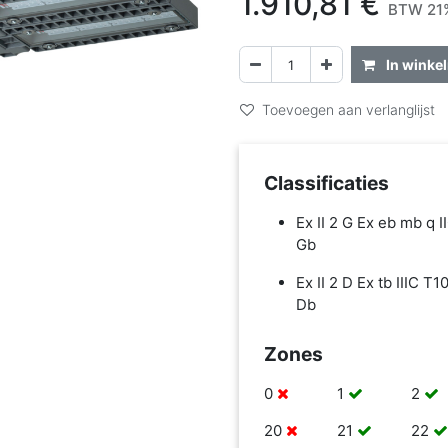
1.910,81
€
BTW 21%
In winke
Toevoegen aan verlanglijst
Classificaties
Ex II 2 G Ex eb mb q I
Gb
Ex II 2 D Ex tb IIIC T
Db
Zones
0
1
2
20
21
22