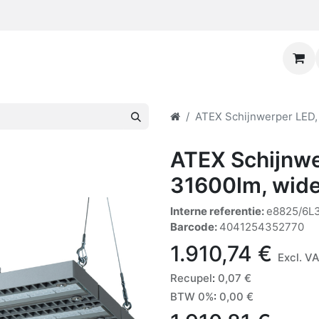
ATEX Schijnwerper LED,
ATEX Schijnwe
31600lm, wid
Interne referentie:
e8825/6L
Barcode:
4041254352770
1.910,74
€
Excl. V
Recupel
:
0,07
€
BTW 0%
:
0,00
€