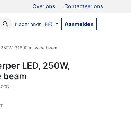
Over ons
Contacteer ons
Aanmelden
Nederlands (BE)
 250W, 31600lm, wide beam
rper LED, 250W,
e beam
300B
AT