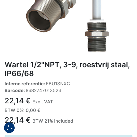
Wartel 1/2"NPT, 3-9, roestvrij staal,
IP66/68
Interne referentie:
EBU1SNXC
Barcode:
8682747013523
22,14
€
Excl. VAT
BTW 0%
:
0,00
€
22,14
€
BTW 21% Included