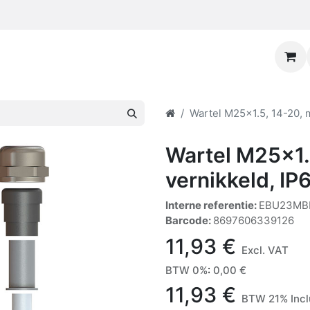
Wartel M25x1.5, 14-20, 
Wartel M25x1.
vernikkeld, IP
Interne referentie:
EBU23MB
Barcode:
8697606339126
11,93
€
Excl. VAT
BTW 0%
:
0,00
€
11,93
€
BTW 21% Inc