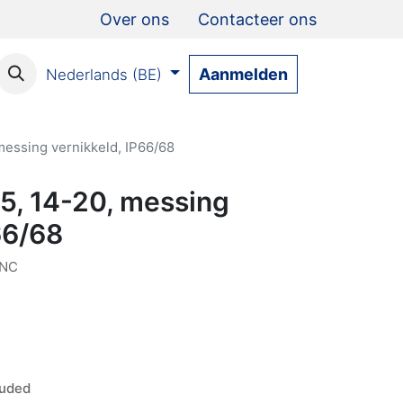
Over ons
Contacteer ons
Aanmelden
Nederlands (BE)
messing vernikkeld, IP66/68
5, 14-20, messing
66/68
NC
luded