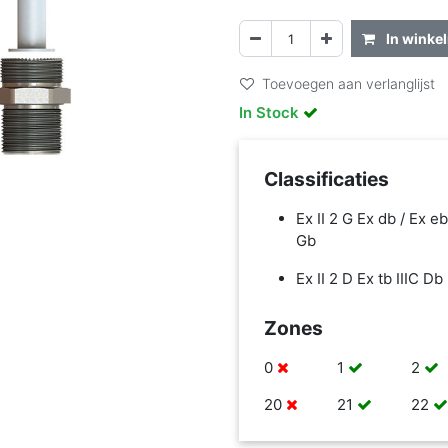
In winke
Toevoegen aan verlanglijst
In Stock
Classificaties
Ex II 2 G Ex db / Ex eb
Gb
Ex II 2 D Ex tb IIIC Db
Zones
0
1
2
20
21
22