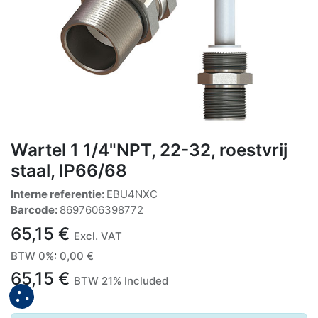
Wartel 1 1/4"NPT, 22-32, roestvrij
staal, IP66/68
Interne referentie:
EBU4NXC
Barcode:
8697606398772
65,15
€
Excl. VAT
BTW 0%
:
0,00
€
65,15
€
BTW 21% Included