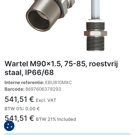
Wartel M90x1.5, 75-85, roestvrij
staal, IP66/68
Interne referentie:
EBU810MXC
Barcode:
8697606378293
541,51
€
Excl. VAT
BTW 0%
:
0,00
€
541,51
€
BTW 21% Included