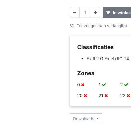
In winke
Toevoegen aan verlanglijst
Classificaties
Ex II 2 G Ex eb IIC T4
Zones
0
1
2
20
21
22
Downloads