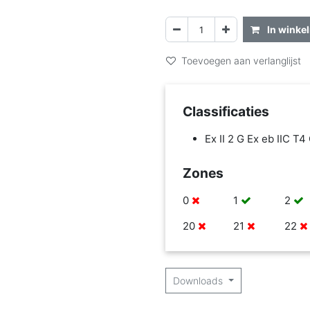
In winke
Toevoegen aan verlanglijst
Classificaties
Ex II 2 G Ex eb IIC T4
Zones
0
1
2
20
21
22
Downloads