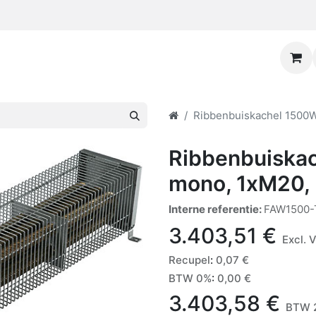
Ribbenbuiskachel 1500W
Ribbenbuiskac
mono, 1xM20, 
Interne referentie:
FAW1500-
3.403,51
€
Excl. 
Recupel
:
0,07
€
BTW 0%
:
0,00
€
3.403,58
€
BTW 2