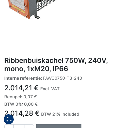
Ribbenbuiskachel 750W, 240V,
mono, 1xM20, IP66
Interne referentie:
FAWC0750-T3-240
2.014,21
€
Excl. VAT
Recupel
:
0,07
€
BTW 0%
:
0,00
€
2.014,28
€
BTW 21% Included