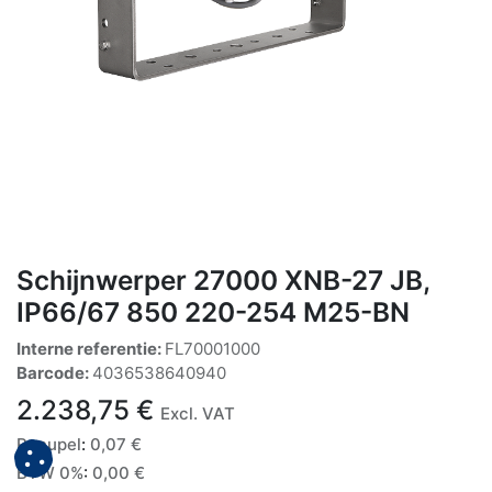
Schijnwerper 27000 XNB-27 JB,
IP66/67 850 220-254 M25-BN
Interne referentie:
FL70001000
Barcode:
4036538640940
2.238,75
€
Excl. VAT
Recupel
:
0,07
€
BTW 0%
:
0,00
€