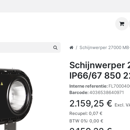
Schijnwerper 27000 MB
Schijnwerper
IP66/67 850 
Interne referentie:
FL700040
Barcode:
4036538640971
2.159,25
€
Excl. V
Recupel
:
0,07
€
BTW 0%
:
0,00
€