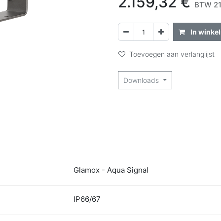
2.159,32
€
BTW 21
In winke
Toevoegen aan verlanglijst
Downloads
Glamox - Aqua Signal
IP66/67