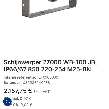
Schijnwerper 27000 WB-100 JB,
IP66/67 850 220-254 M25-BN
Interne referentie:
FL70005000
Barcode:
4036538640988
2.157,75
€
Excl. VAT
Recupel
:
0,07
€
BTW 0%
:
0,00
€