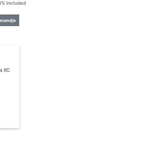
% Included
lmandje
s IIC