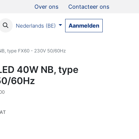
Over ons
Contacteer ons
Aanmelden
Nederlands (BE)
B, type FX60 - 230V 50/60Hz
LED 40W NB, type
50/60Hz
00
VAT