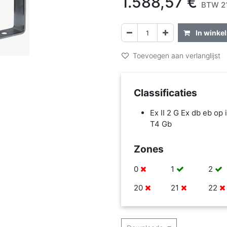
1.588,57
€
BTW 21
In winke
Toevoegen aan verlanglijst
Classificaties
Ex II 2 G Ex db eb op i
T4 Gb
Zones
0
1
2
20
21
22