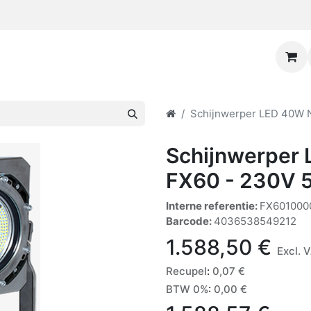
Schijnwerper LED 40W N
Schijnwerper 
FX60 - 230V 
Interne referentie:
FX601000
Barcode:
4036538549212
1.588,50
€
Excl. 
Recupel
:
0,07
€
BTW 0%
:
0,00
€