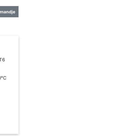
lmandje
 T6
80°C