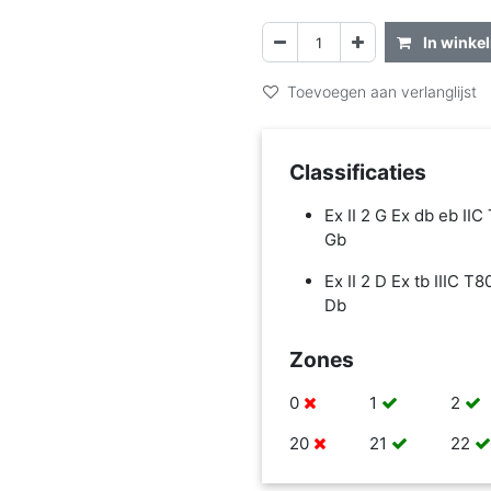
In winke
Toevoegen aan verlanglijst
Classificaties
Ex II 2 G Ex db eb IIC
Gb
Ex II 2 D Ex tb IIIC T
Db
Zones
0
1
2
20
21
22