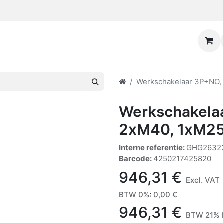
Werkschakelaar 3P+NO, 
Werkschakela
2xM40, 1xM25
Interne referentie:
GHG2632
Barcode:
4250217425820
946,31
€
Excl. VAT
BTW 0%
:
0,00
€
946,31
€
BTW 21% I