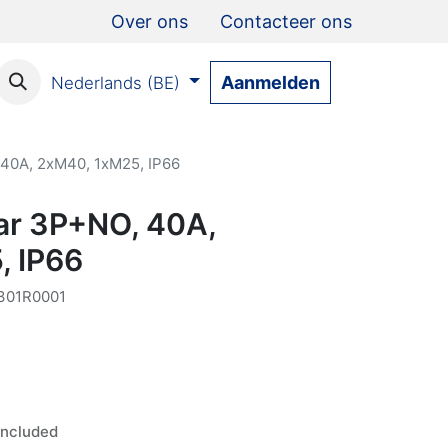
Over ons
Contacteer ons
Aanmelden
Nederlands (BE)
40A, 2xM40, 1xM25, IP66
ar 3P+NO, 40A,
, IP66
301R0001
ncluded