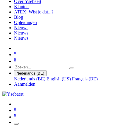
Over-Ysebaert
Klanten
ATEX: Wist je dat...?
Blog
Opleidingen
Nieuws
Nieuws
Nieuws
0
0
Nederlands (BE)
Nederlands (BE)
English (US)
Français (BE)
Aanmelden
0
0