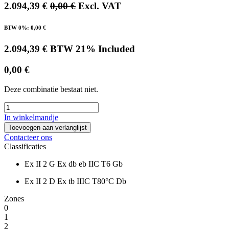
2.094,39
€
0,00
€
Excl. VAT
BTW 0%
:
0,00
€
2.094,39
€
BTW 21% Included
0,00
€
Deze combinatie bestaat niet.
In winkelmandje
Toevoegen aan verlanglijst
Contacteer ons
Classificaties
Ex II 2 G Ex db eb IIC T6 Gb
Ex II 2 D Ex tb IIIC T80°C Db
Zones
0
1
2