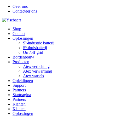
Over ons
Contacteer ons
Shop
Contact
Oplossingen
S³-industrie batterij
S³-thuisbatterij
On-/off-grid
Bordenbouw
Producten
Atex verlichting
Atex verwarming
Atex wartels
Opleidingen
Support
Partners
Startpagina
Partners
Klanten
Klanten
Oplossingen