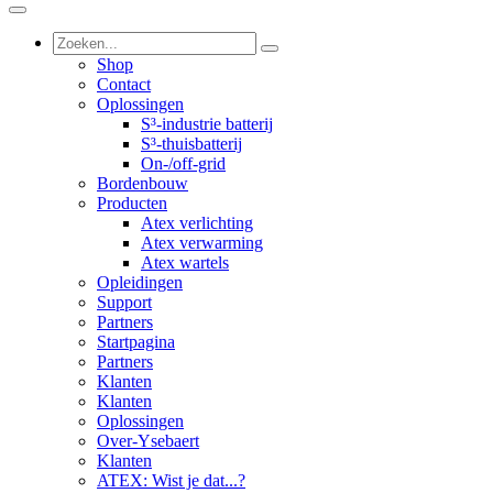
Shop
Contact
Oplossingen
S³-industrie batterij
S³-thuisbatterij
On-/off-grid
Bordenbouw
Producten
Atex verlichting
Atex verwarming
Atex wartels
Opleidingen
Support
Partners
Startpagina
Partners
Klanten
Klanten
Oplossingen
Over-Ysebaert
Klanten
ATEX: Wist je dat...?