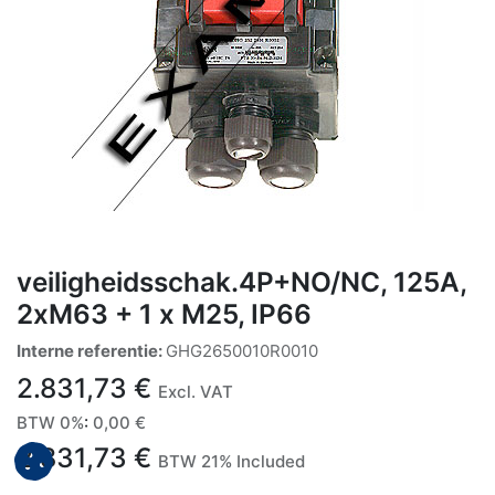
veiligheidsschak.4P+NO/NC, 125A,
2xM63 + 1 x M25, IP66
Interne referentie:
GHG2650010R0010
2.831,73
€
Excl. VAT
BTW 0%
:
0,00
€
2.831,73
€
BTW 21% Included