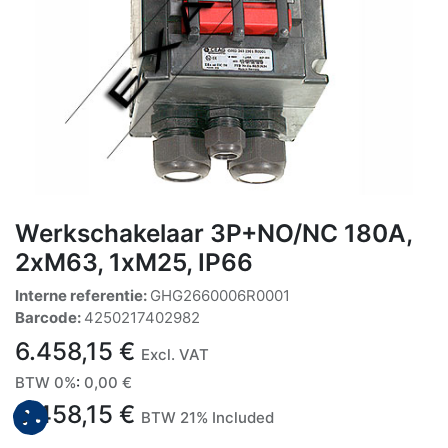
Werkschakelaar 3P+NO/NC 180A,
2xM63, 1xM25, IP66
Interne referentie:
GHG2660006R0001
Barcode:
4250217402982
6.458,15
€
Excl. VAT
BTW 0%
:
0,00
€
6.458,15
€
BTW 21% Included