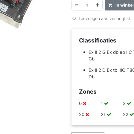
In winke
Toevoegen aan verlanglijst
Classificaties
Ex II 2 G Ex db eb IIC
Gb
Ex II 2 D Ex tb IIIC T
Db
Zones
0
1
2
20
21
22