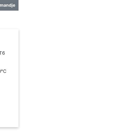
lmandje
 T6
80°C