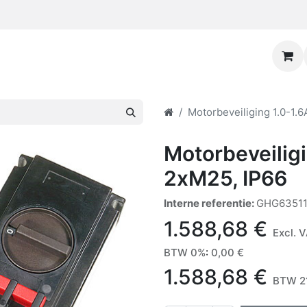
Motorbeveiliging 1.0-1.
Motorbeveilig
2xM25, IP66
Interne referentie:
GHG63511
1.588,68
€
Excl. 
BTW 0%
:
0,00
€
1.588,68
€
BTW 21