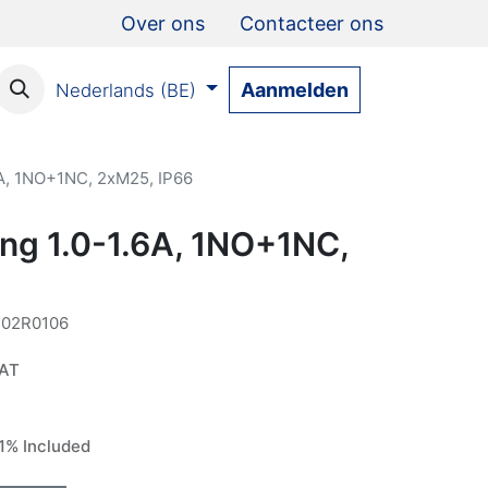
Over ons
Contacteer ons
Aanmelden
Nederlands (BE)
6A, 1NO+1NC, 2xM25, IP66
ing 1.0-1.6A, 1NO+1NC,
02R0106
VAT
% Included