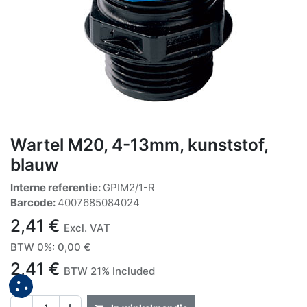
Wartel M20, 4-13mm, kunststof,
blauw
Interne referentie:
GPIM2/1-R
Barcode:
4007685084024
2,41
€
Excl. VAT
BTW 0%
:
0,00
€
2,41
€
BTW 21% Included