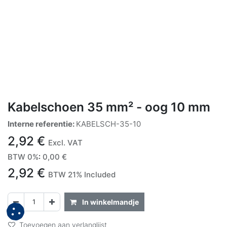
Kabelschoen 35 mm² - oog 10 mm
Interne referentie:
KABELSCH-35-10
2,92
€
Excl. VAT
BTW 0%
:
0,00
€
2,92
€
BTW 21% Included
In winkelmandje
Toevoegen aan verlanglijst