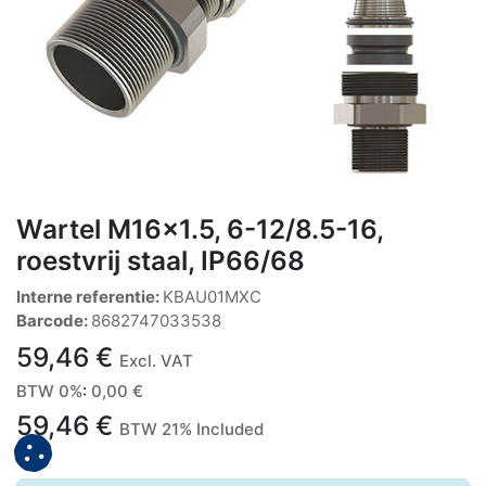
Wartel M16x1.5, 6-12/8.5-16,
roestvrij staal, IP66/68
Interne referentie:
KBAU01MXC
Barcode:
8682747033538
59,46
€
Excl. VAT
BTW 0%
:
0,00
€
59,46
€
BTW 21% Included