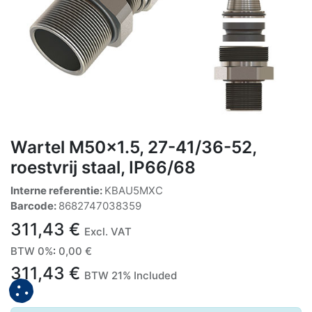
Wartel M50x1.5, 27-41/36-52,
roestvrij staal, IP66/68
Interne referentie:
KBAU5MXC
Barcode:
8682747038359
311,43
€
Excl. VAT
BTW 0%
:
0,00
€
311,43
€
BTW 21% Included