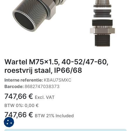
Wartel M75x1.5, 40-52/47-60,
roestvrij staal, IP66/68
Interne referentie:
KBAU7SMXC
Barcode:
8682747038373
747,66
€
Excl. VAT
BTW 0%
:
0,00
€
747,66
€
BTW 21% Included