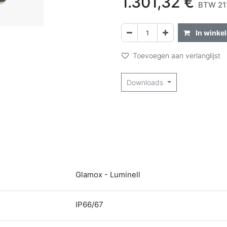
1.301,32
€
BTW 21
In winke
Toevoegen aan verlanglijst
Downloads
Glamox - Luminell
IP66/67