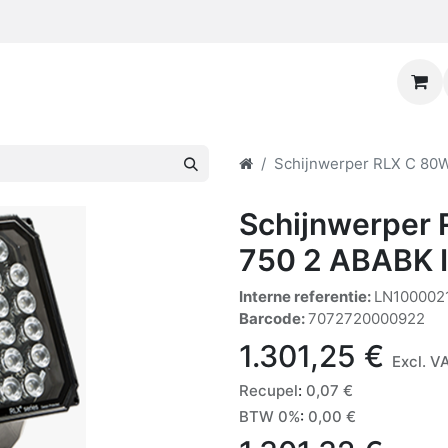
Schijnwerper RLX C 80
Schijnwerper
750 2 ABABK 
Interne referentie:
LN100002
Barcode:
7072720000922
1.301,25
€
Excl. V
Recupel
:
0,07
€
BTW 0%
:
0,00
€