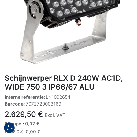
Schijnwerper RLX D 240W AC1D,
WIDE 750 3 IP66/67 ALU
Interne referentie:
LN1002654
Barcode:
7072720003169
2.629,50
€
Excl. VAT
Recupel
:
0,07
€
BTW 0%
:
0,00
€