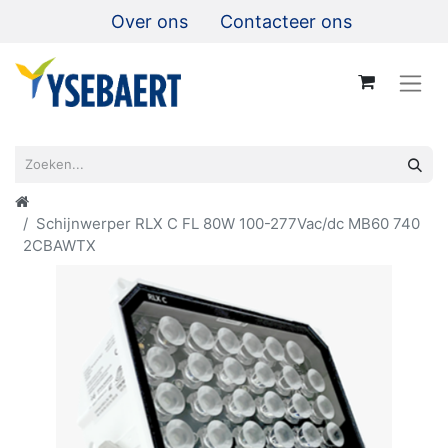
Over ons
Contacteer ons
Schijnwerper RLX C FL 80W 100-277Vac/dc MB60 740
2CBAWTX