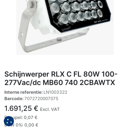
Schijnwerper RLX C FL 80W 100-
277Vac/dc MB60 740 2CBAWTX
Interne referentie:
LN1003322
Barcode:
7072720007075
1.691,25
€
Excl. VAT
Recupel
:
0,07
€
BTW 0%
:
0,00
€