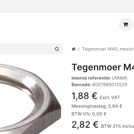
Tegenmoer M40, messin
Tegenmoer M4
Interne referentie:
LNNM5
Barcode:
4007685013529
1,88
€
Excl. VAT
Messingtoeslag
:
0,94
€
BTW 0%
:
0,00
€
2,82
€
BTW 21% Inclu