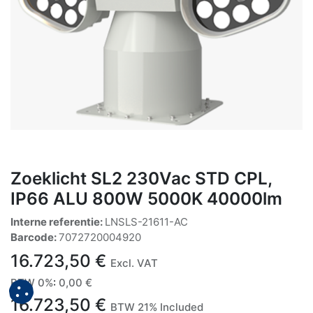
Zoeklicht SL2 230Vac STD CPL,
IP66 ALU 800W 5000K 40000lm
Interne referentie:
LNSLS-21611-AC
Barcode:
7072720004920
16.723,50
€
Excl. VAT
BTW 0%
:
0,00
€
16.723,50
€
BTW 21% Included