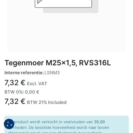
Tegenmoer M25x1,5, RVS316L
Interne referentie:
LSNM3
7,32
€
Excl. VAT
BTW 0%
:
0,00
€
7,32
€
BTW 21% Included
Dit product wordt verkocht in veelvouden van
35,00
eenheden. De bestelde hoeveelheid wordt naar boven
afgerond in geval van een afwijkende hoeveelheid.