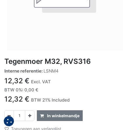
Tegenmoer M32, RVS316
Interne referentie:
LSNM4
12,32
€
Excl. VAT
BTW 0%
:
0,00
€
12,32
€
BTW 21% Included
In winkelmandje
Toevoegen aan verlanglijst