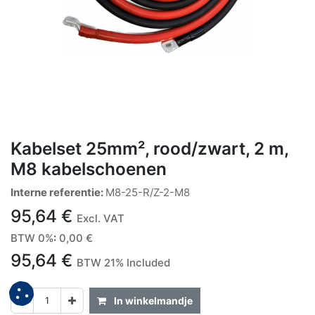
Kabelset 25mm², rood/zwart, 2 m,
M8 kabelschoenen
Interne referentie:
M8-25-R/Z-2-M8
95,64
€
Excl. VAT
BTW 0%
:
0,00
€
95,64
€
BTW 21% Included
In winkelmandje