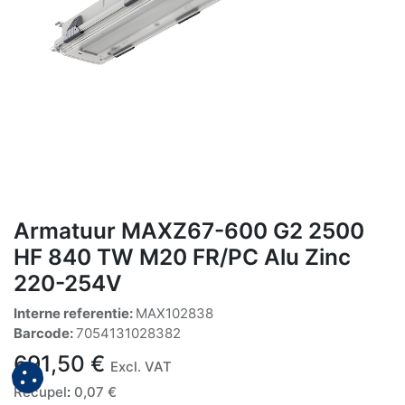
Armatuur MAXZ67-600 G2 2500
HF 840 TW M20 FR/PC Alu Zinc
220-254V
Interne referentie:
MAX102838
Barcode:
7054131028382
691,50
€
Excl. VAT
Recupel
:
0,07
€