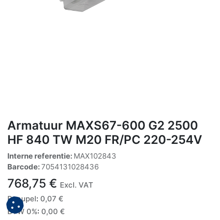
Armatuur MAXS67-600 G2 2500
HF 840 TW M20 FR/PC 220-254V
Interne referentie:
MAX102843
Barcode:
7054131028436
768,75
€
Excl. VAT
Recupel
:
0,07
€
BTW 0%
:
0,00
€